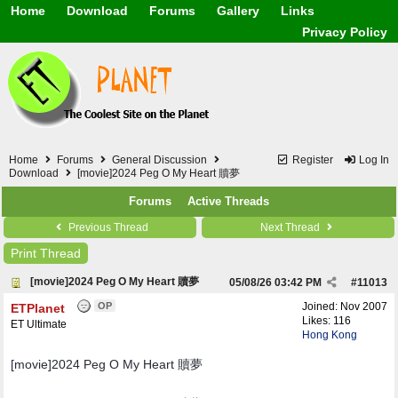
Home
Download
Forums
Gallery
Links
Application
General
Beauty & Skin Care 
Privacy Policy
Lifetime Facts
PDF
Download
Currency / Language
Windows 7
China / HK / Japan /
Windows 8
Gadget & Technolog
Windows 10
HTML5 / PHP / CSS /
Windows 11
Hong Kong
Mask (surgical / AST
Home
Forums
General Discussion
Register
Log In
Other
Download
[movie]2024 Peg O My Heart 贖夢
Software / PC / And
Forums
Active Threads
Webhosting / Domain
Previous Thread
Next Thread
Print Thread
[movie]2024 Peg O My Heart 贖夢
05/08/26
03:42 PM
#
11013
OP
Joined:
Nov 2007
ETPlanet
Likes: 116
ET Ultimate
Hong Kong
[movie]2024 Peg O My Heart 贖夢