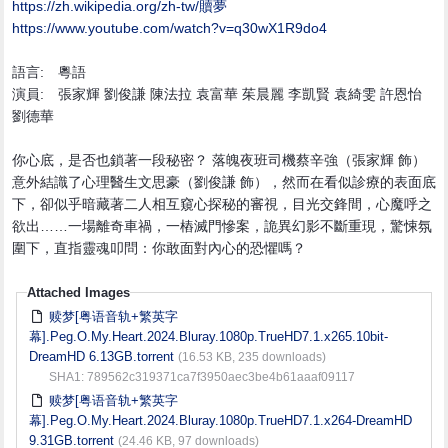
https:/
/
zh.wikipedia.org/
zh-tw/
贖夢
https://www.youtube.com/watch?v=q30wX1R9do4
語言: 粵語
演員: 張家輝 劉俊謙 陳法拉 袁富華 茱晨麗 李凱賢 袁綺雯 許恩怡
劉德華
你心底，是否也鎖著一段秘密？ 落魄夜班司機蔡辛強（張家輝 飾）
意外結識了心理醫生文思豪（劉俊謙 飾），然而在看似診療的表面底
下，卻似乎暗藏著二人相互窺心探秘的審視，目光交鋒間，心魔呼之
欲出……一場離奇車禍，一樁滅門慘案，詭異幻影不斷重現，驚悚氛
圍下，直指靈魂叩問：你敢面對內心的恐懼嗎？
Attached Images
赎梦[粤语音轨+繁英字
幕].Peg.O.My.Heart.2024.Bluray.1080p.TrueHD7.1.x265.10bit-
DreamHD 6.13GB.torrent
(16.53 KB, 235 downloads)
SHA1: 789562c319371ca7f3950aec3be4b61aaaf09117
赎梦[粤语音轨+繁英字
幕].Peg.O.My.Heart.2024.Bluray.1080p.TrueHD7.1.x264-DreamHD
9.31GB.torrent
(24.46 KB, 97 downloads)