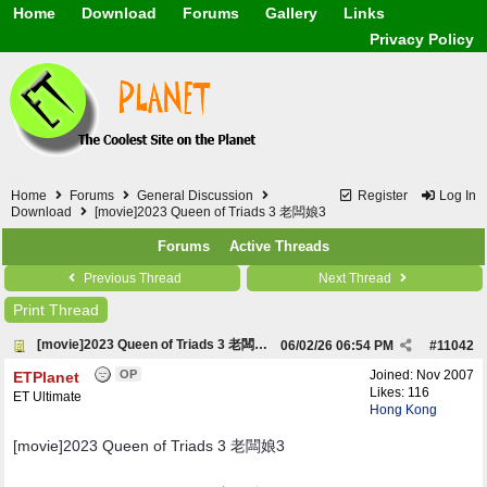
Home
Download
Forums
Gallery
Links
Application
General
Beauty & Skin Care 
Privacy Policy
Lifetime Facts
PDF
Download
Currency / Language
Windows 7
China / HK / Japan /
Windows 8
Gadget & Technolog
Windows 10
HTML5 / PHP / CSS /
Windows 11
Hong Kong
Mask (surgical / AST
Home
Forums
General Discussion
Register
Log In
Other
Download
[movie]2023 Queen of Triads 3 老闆娘3
Software / PC / And
Forums
Active Threads
Webhosting / Domain
Previous Thread
Next Thread
Print Thread
[movie]2023 Queen of Triads 3 老闆娘3
06/02/26
06:54 PM
#
11042
OP
Joined:
Nov 2007
ETPlanet
Likes: 116
ET Ultimate
Hong Kong
[movie]2023 Queen of Triads 3 老闆娘3