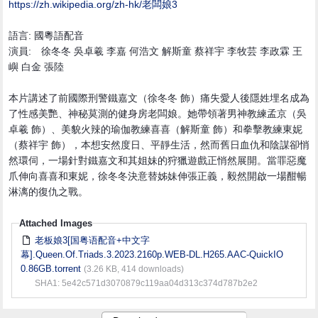
https:/
/
zh.wikipedia.org/
zh-hk/
老闆娘3
語言: 國粵語配音
演員: 徐冬冬 吳卓羲 李嘉 何浩文 解斯童 蔡祥宇 李牧芸 李政霖 王
嶼 白金 張陸
本片講述了前國際刑警鐵嘉文（徐冬冬 飾）痛失愛人後隱姓埋名成為
了性感美艷、神秘莫測的健身房老闆娘。她帶領著男神教練孟京（吳
卓羲 飾）、美貌火辣的瑜伽教練喜喜（解斯童 飾）和拳擊教練東妮
（蔡祥宇 飾），本想安然度日、平靜生活，然而舊日血仇和陰謀卻悄
然環伺，一場針對鐵嘉文和其姐妹的狩獵遊戲正悄然展開。當罪惡魔
爪伸向喜喜和東妮，徐冬冬決意替姊妹伸張正義，毅然開啟一場酣暢
淋漓的復仇之戰。
Attached Images
老板娘3[国粤语配音+中文字
幕].Queen.Of.Triads.3.2023.2160p.WEB-DL.H265.AAC-QuickIO
0.86GB.torrent
(3.26 KB, 414 downloads)
SHA1: 5e42c571d3070879c119aa04d313c374d787b2e2